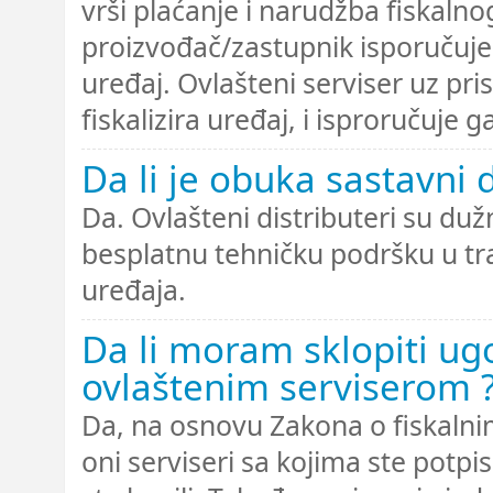
vrši plaćanje i narudžba fiskaln
proizvođač/zastupnik isporučuje
uređaj. Ovlašteni serviser uz pri
fiskalizira uređaj, i isproručuje 
Da li je obuka sastavni 
Da. Ovlašteni distributeri su dužn
besplatnu tehničku podršku u tr
uređaja.
Da li moram sklopiti ugo
ovlaštenim serviserom 
Da, na osnovu Zakona o fiskalni
oni serviseri sa kojima ste potpi