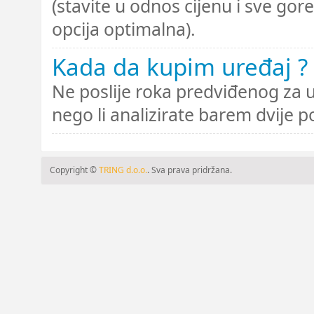
(stavite u odnos cijenu i sve gore
opcija optimalna).
Kada da kupim uređaj ?
Ne poslije roka predviđenog za uv
nego li analizirate barem dvije p
Copyright ©
TRING d.o.o.
. Sva prava pridržana.