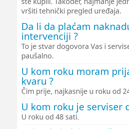
ste kupili. Također, najmanje je
vršiti tehnički pregled uređaja.
Da li da plaćam naknadu
intervenciji ?
To je stvar dogovora Vas i servi
paušalno.
U kom roku moram prijav
kvaru ?
Čim prije, najkasnije u roku od 2
U kom roku je serviser 
U roku od 48 sati.