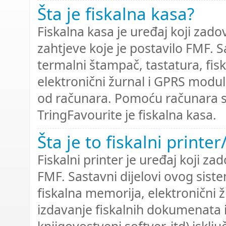
Šta je fiskalna kasa?
Fiskalna kasa je uređaj koji zado
zahtjeve koje je postavilo FMF. S
termalni štampač, tastatura, fi
elektronični žurnal i GPRS modul
od računara. Pomoću računara se 
TringFavourite je fiskalna kasa.
Šta je to fiskalni printe
Fiskalni printer je uređaj koji zad
FMF. Sastavni dijelovi ovog siste
fiskalna memorija, elektronični ž
izdavanje fiskalnih dokumenata i