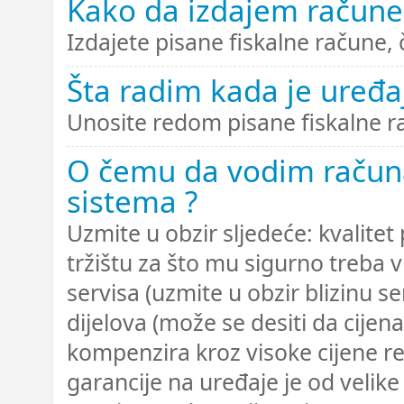
Kako da izdajem račune 
Izdajete pisane fiskalne račune, č
Šta radim kada je uređa
Unosite redom pisane fiskalne ra
O čemu da vodim računa
sistema ?
Uzmite u obzir sljedeće: kvalitet
tržištu za što mu sigurno treba 
servisa (uzmite u obzir blizinu se
dijelova (može se desiti da cijen
kompenzira kroz visoke cijene rez
garancije na uređaje je od velike