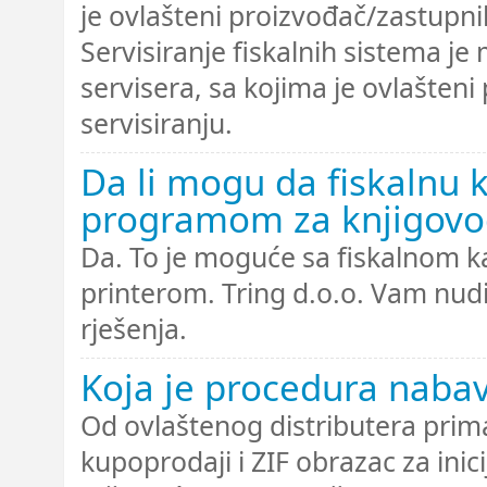
je ovlašteni proizvođač/zastupnik
Servisiranje fiskalnih sistema je
servisera, sa kojima je ovlašten
servisiranju.
Da li mogu da fiskalnu 
programom za knjigovod
Da. To je moguće sa fiskalnom k
printerom. Tring d.o.o. Vam nudi
rješenja.
Koja je procedura nabav
Od ovlaštenog distributera prim
kupoprodaji i ZIF obrazac za inici