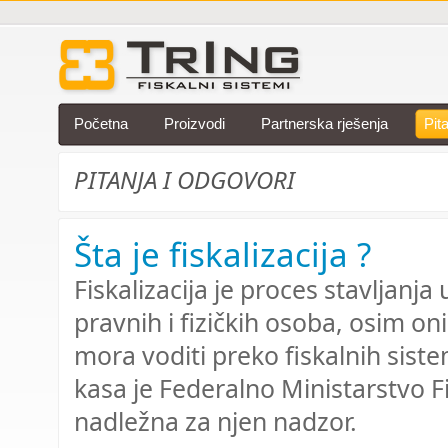
Početna
Proizvodi
Partnerska rješenja
Pit
PITANJA I ODGOVORI
Šta je fiskalizacija ?
Fiskalizacija je proces stavljanja
pravnih i fizičkih osoba, osim o
mora voditi preko fiskalnih sist
kasa je Federalno Ministarstvo 
nadležna za njen nadzor.