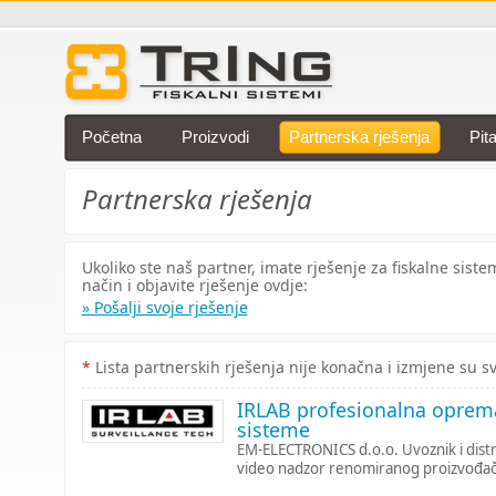
Početna
Proizvodi
Partnerska rješenja
Pit
Partnerska rješenja
Ukoliko ste naš partner, imate rješenje za fiskalne siste
način i objavite rješenje ovdje:
» Pošalji svoje rješenje
*
Lista partnerskih rješenja nije konačna i izmjene su 
IRLAB profesionalna oprem
sisteme
EM-ELECTRONICS d.o.o. Uvoznik i dist
video nadzor renomiranog proizvođa