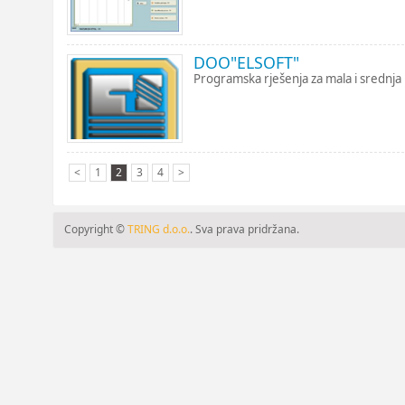
DOO"ELSOFT"
Programska rješenja za mala i srednja 
<
1
2
3
4
>
Copyright ©
TRING d.o.o.
. Sva prava pridržana.